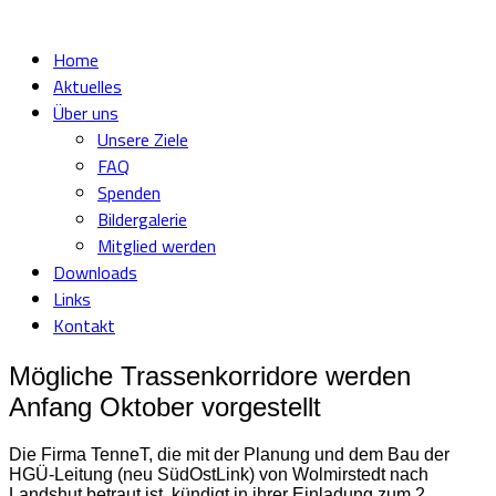
Home
Aktuelles
Über uns
Unsere Ziele
FAQ
Spenden
Bildergalerie
Mitglied werden
Downloads
Links
Kontakt
Mögliche Trassenkorridore werden
Anfang Oktober vorgestellt
Die Firma TenneT, die mit der Planung und dem Bau der
HGÜ-Leitung (neu SüdOstLink) von Wolmirstedt nach
Landshut betraut ist, kündigt in ihrer Einladung zum 2.