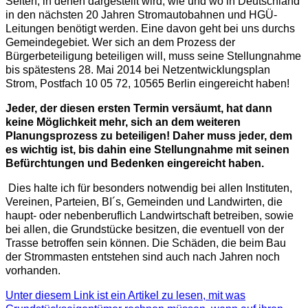
Seiten, in denen dargestellt wird, wie und wo in Deutschland
in den nächsten 20 Jahren Stromautobahnen und HGÜ-
Leitungen benötigt werden. Eine davon geht bei uns durchs
Gemeindegebiet.
Wer sich an dem Prozess der
Bürgerbeteiligung beteiligen will, muss seine Stellungnahme
bis spätestens 28. Mai 2014 bei Netzentwicklungsplan
Strom, Postfach 10 05 72, 10565 Berlin eingereicht haben!
Jeder, der diesen ersten Termin versäumt, hat dann
keine Möglichkeit mehr, sich an dem weiteren
Planungsprozess zu beteiligen!
Daher muss jeder, dem
es wichtig ist, bis dahin eine Stellungnahme mit seinen
Befürchtungen und Bedenken eingereicht haben.
Dies halte ich für besonders notwendig bei allen Instituten,
Vereinen, Parteien, BI´s, Gemeinden und Landwirten, die
haupt- oder nebenberuflich Landwirtschaft betreiben, sowie
bei allen, die Grundstücke besitzen, die eventuell von der
Trasse betroffen sein können.
Die Schäden, die beim Bau
der Strommasten entstehen sind auch nach Jahren noch
vorhanden.
Unter diesem Link ist ein Artikel zu lesen, mit was